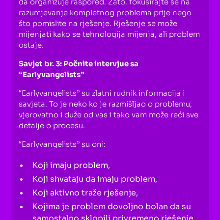
da organizuje raspored. Zato, fokusirajte se na
razumjevanje kompletnog problema prije nego
što pomislite na rješenje. Rješenje se može
mijenjati kako se tehnologija mijenja, ali problem
ostaje.
Savjet br. 3: Počnite intervjue sa
“
Earlyvangelists
”
“
Earlyvangelists
” su zlatni rudnik informacija i
savjeta. To je neko ko je razmišljao o problemu,
vjerovatno i duže od vas i tako vam može reći sve
detalje o procesu.
“
Earlyvangelists
” su oni:
Koji imaju problem,
Koji shvataju da imaju problem,
Koji aktivno traže rješenje,
Kojima je problem dovoljno bolan da su
samostalno sklopili privremeno rješenje,