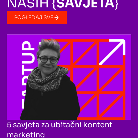
NAŠIH {
SAVJETA
}
POGLEDAJ SVE
5 savjeta za ubitačni kontent
marketing