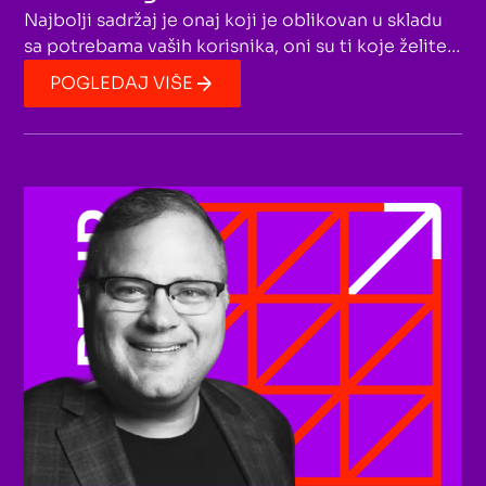
Najbolji sadržaj je onaj koji je oblikovan u skladu
sa potrebama vaših korisnika, oni su ti koje želite
privući na vaš sajt ili na vaše društvene mreže.
POGLEDAJ VIŠE
Razmislite kako se oni osjećaju. Razmislite koji su
njihovi najveći problemi. Razmislite o tome šta
najviše vole kada je u pitanju vaš proizvod ili
usluga. Ali takođe razmislite i zašto bi