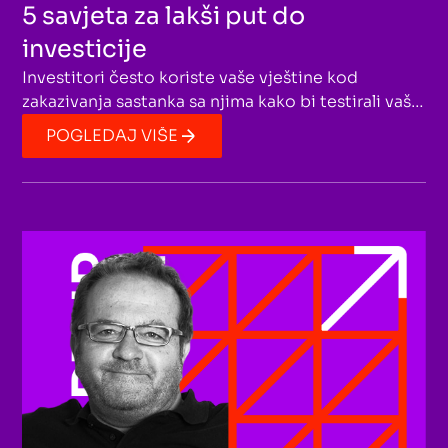
5 savjeta za lakši put do
investicije
Investitori često koriste vaše vještine kod
zakazivanja sastanka sa njima kako bi testirali vašu
upornost i snalažljivost. Pretpostavljaju da ukoliko
POGLEDAJ VIŠE
se jako borite da dođete do njih, jednako jako
ćete se boriti i da dođete do kupaca. Osigurati
investiciju i nije tako teško – izgraditi uspješnu
kompaniju jeste. Pristupite procesu sa pravim
stavom i stići ćete daleko!