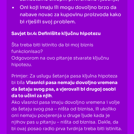
Oni koji imaju ili mogu dovoljno brzo da
nabave novac za kupovinu proizvoda kako
bi riješili svoj problem.
Savjet br.4: Definišite ključnu hipotezu
Šta treba biti istinito da bi moj biznis
funkcionisao?
Odgovorom na ovo pitanje stvarate ključnu
hipotezu.
Primjer: Za uslugu šetanja pasa kljulna hipoteza
bi bila
Vlasnici pasa nemaju dovoljno vremena
da šetaju svog psa, a vjerovali bi drugoj osobi
da to učini za njih
.
Ako vlasnici pasa imaju dovoljno vremena i volje
da šetaju svog psa – ništa od biznisa, ili ukoliko
oni nemaju povjerenja u druge ljude kada je
njihov pas u pitanju – ništa od biznisa. Dakle, da
bi ovaj posao radio prva tvrdnja treba biti istinita.