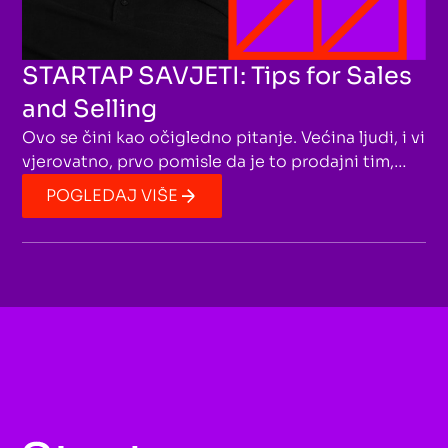
STARTAP SAVJETI: Tips for Sales
and Selling
Ovo se čini kao očigledno pitanje. Većina ljudi, i vi
vjerovatno, prvo pomisle da je to prodajni tim,
zatim marketing ili CEO. Međutim, o prodaji mora
POGLEDAJ VIŠE
da se razmišlja u mnogo širem smislu. Prodaju
takođe vodi i tim za tehničku podršku koji često
razgovara sa vašim klijentima. Još jedna grupa
koja mnogo utiče na prodaju, iako na prvu ne
djeluje tako, jesu vaši programeri.