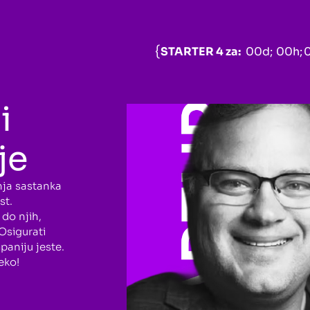
STARTER 4 za:
00
d;
00
h;
i
je
anja sastanka
st.
 do njih,
Osigurati
mpaniju jeste.
eko!