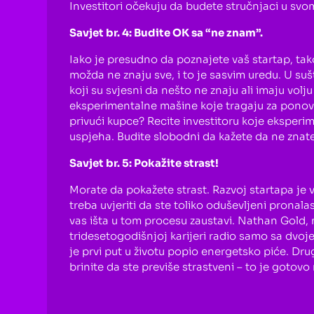
Investitori očekuju da budete stručnjaci u svom
Savjet br. 4: Budite OK sa “ne znam”.
Iako je presudno da poznajete vaš startap, tako
možda ne znaju sve, i to je sasvim uredu. U suš
koji su svjesni da nešto ne znaju ali imaju vol
eksperimentalne mašine koje tragaju za ponovl
privući kupce? Recite investitoru koje eksperime
uspjeha. Budite slobodni da kažete da ne znate
Savjet br. 5: Pokažite strast!
Morate da pokažete strast. Razvoj startapa je 
treba uvjeriti da ste toliko oduševljeni pronal
vas išta u tom procesu zaustavi.
Nathan Gold
,
tridesetogodišnjoj karijeri radio samo sa dvoje 
je prvi put u životu popio energetsko piće. Dru
brinite da ste previše strastveni – to je goto