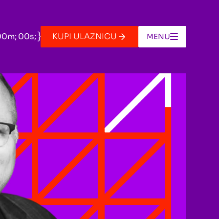
KUPI ULAZNICU
00
m;
00
s;
MENU