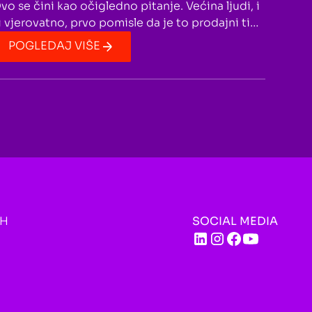
vo se čini kao očigledno pitanje. Većina ljudi, i
i vjerovatno, prvo pomisle da je to prodajni tim,
atim marketing ili CEO. Međutim, o prodaji
POGLEDAJ VIŠE
ora da se razmišlja u mnogo širem smislu.
rodaju takođe vodi i tim za tehničku podršku
oji često razgovara sa vašim klijentima. Još
edna grupa koja mnogo utiče na prodaju, iako
a prvu ne djeluje tako, jesu vaši programeri.
IH
SOCIAL MEDIA