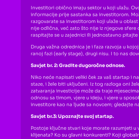
Investitori obično imaju sektor u koji ulažu. Ov
informacije prije sastanka sa investitorom. Može
razgovarate sa investitorom koji ulaže u oblast 
nije odlična, već zato što nije iz njegove sfere
raspitajte se u zajednici ili jednostavno pitajte
Druga važna odrednica je i faza razvoja u kojoj
ranoj fazi (early stage), drugi nisu. I to nas d
Savjet br. 2: Gradite dugoročne odnose.
Niko neće napisati veliki ček za vaš startap i n
staze, i žele biti uključeni. Iz tog razloga oni 
zatvaranja investicije može da traje mjesecima
odnosu sa timom, vjere u ideju, i vjere u spos
investitore kao na ljude sa novcem; gledajte n
Savjet br.3: Upoznajte svoj startap.
Postoje ključne stvari koje morate razumjeti u
klijenata? Ko su glavni konkurenti? Koji global