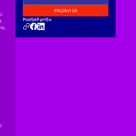
ko
Podijeli priču
a
ne,
o