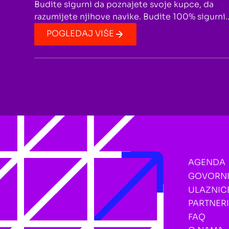
Budite sigurni da poznajete svoje kupce, da
razumijete njihove navike. Budite 100% sigurni
da, kada je riječ o problemu koji vi riješavate,
POGLEDAJ VIŠE
znate šta trenutno frustrira vašeg klijenta i šta
vaš klijent želi. Bilo bi odlično kada bi ste imali
listu frustracija koje će nestati zbog korištenja
vašeg proizvoda, i listu želja koje će biti
ispunjene zbog vašeg proizvoda.
AGENDA
GOVORNI
ULAZNIC
PARTNERI
FAQ