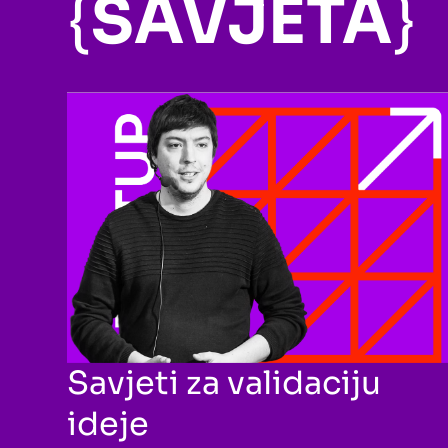
{
SAVJETA
}
Savjeti za validaciju
ideje