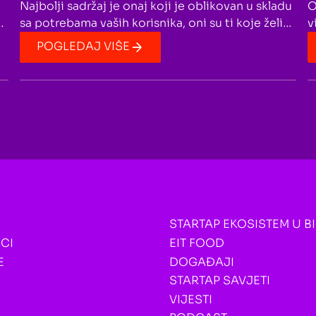
O
Najbolji sadržaj je onaj koji je oblikovan u skladu
v
sa potrebama vaših korisnika, oni su ti koje želite
z
privući na vaš sajt ili na vaše društvene mreže.
POGLEDAJ VIŠE
m
Razmislite kako se oni osjećaju. Razmislite koji
P
su njihovi najveći problemi. Razmislite o tome
k
šta najviše vole kada je u pitanju vaš proizvod ili
j
usluga. Ali takođe razmislite i zašto bi
n
STARTAP EKOSISTEM U B
CI
EIT FOOD
E
DOGAĐAJI
STARTAP SAVJETI
VIJESTI