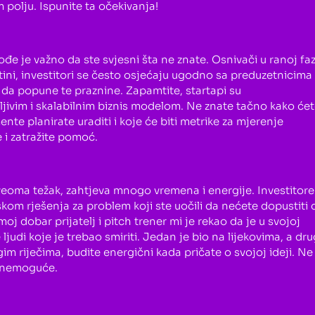
 polju. Ispunite ta očekivanja!
đe je važno da ste svjesni šta ne znate. Osnivači u ranoj faz
tini, investitori se često osjećaju ugodno sa preduzetnicima
ju da popune te praznine. Zapamtite, startapi su
jivim i skalabilnim biznis modelom. Ne znate tačno kako će
nte planirate uraditi i koje će biti metrike za mjerenje
 i zatražite pomoć.
veoma težak, zahtjeva mnogo vremena i energije. Investitore
askom rješenja za problem koji ste uočili da nećete dopustiti 
 moj dobar prijatelj i
pitch
trener mi je rekao da je u svojoj
ljudi koje je trebao smiriti. Jedan je bio na lijekovima, a dru
gim riječima, budite energični kada pričate o svojoj ideji. Ne
vo nemoguće.