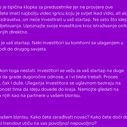
o je tipična klopka za preduzetnike jer ne provjere ove
te imati najbolju video igricu koju je svijet ikad vidio, ali a
zdravstva, on neće investirati u vaš startap. Ne zato što idej
 djelovanja. Upoznajte svoje investitore kroz istraživanje onli
 njih direktno.
 je vaš startap. Neki investitori su komforni sa ulaganjem u
ovodi do drugog savjeta.
akon toga nestati. Investitori se vežu za vaš startap na duge
žele da grade dugoročne odnose, a i vi biste trebali. Proces
, čak i duže. Ulaganja investitora se uglavnom baziraju na
obnost tima da ideju dovede do kraja. Nemojte gledati na
a njih kao na partnere u vašem biznisu.
 vašem biznisu. Kako ćete zarađivati novac? Kako ćete doći d
ni trendovi utiču na vas povoljno/ nepovoljno?