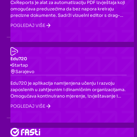
CxReports je alat za automatizaciju PDF izvještaja koji
omogućava preduzećima da bez napora kreiraju
precizne dokumente. Sadrži vizuelni editor s drag-
and-drop funkcionalnostima, podržava zakazano
POGLEDAJ VIŠE
generisanje i dostavu izvještaja, te nudi integraciju s
različitim izvorima podataka.
Edu720
Startap
Sarajevo
Edu720 je aplikacija namijenjena učenju i razvoju
zaposlenih u zahtjevnim i dinamičnim organizacijama.
Omogućava kontinuirano mjerenje, izvještavanje i
praćenje napretka u procesu edukacije, osiguravajući
POGLEDAJ VIŠE
da svaki važan sadržaj bude usvojen od strane
polaznika.