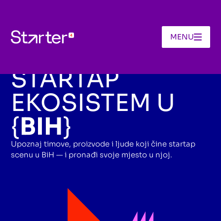
MENU
Powered By
STARTAP
EKOSISTEM U
{
BIH
}
Upoznaj timove, proizvode i ljude koji čine startap
scenu u BiH — i pronađi svoje mjesto u njoj.