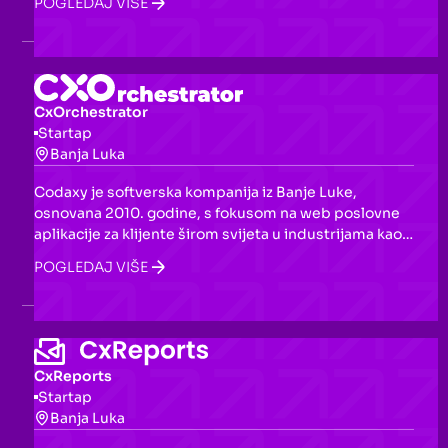
POGLEDAJ VIŠE
konferencijsku salu, podcast studio i besplatnu
Lavazza kafu, u inspirativnom okruženju pogodnom za
produktivan rad i networking.
CxOrchestrator
Startap
Banja Luka
Codaxy je softverska kompanija iz Banje Luke,
osnovana 2010. godine, s fokusom na web poslovne
aplikacije za klijente širom svijeta u industrijama kao
što su telekomunikacije, fintech i pravo. Razvijamo i
POGLEDAJ VIŠE
sopstvene proizvode — JavaScript framework CxJS i
aplikaciju Lorino. Za više informacija, posjetite naš
sajt.
CxReports
Startap
Banja Luka