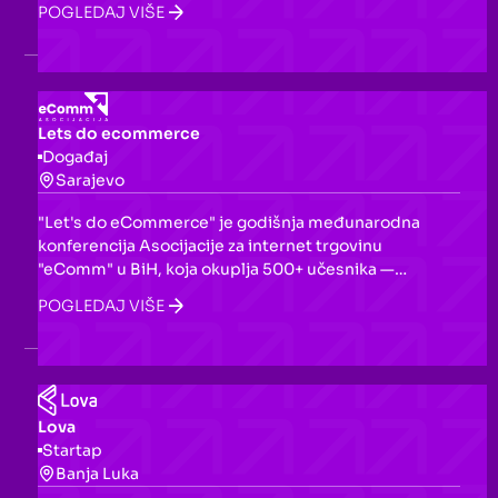
POGLEDAJ VIŠE
djece s dijabetesom, i "Pets Hero", akcijsku igru u
kojoj igrači spašavaju ljubimce od vanzemaljskih
napadača.
Lets do ecommerce
Događaj
Sarajevo
"Let's do eCommerce" je godišnja međunarodna
konferencija Asocijacije za internet trgovinu
"eComm" u BiH, koja okuplja 500+ učesnika —
merchantse, fintech kompanije, logističke operatere i
POGLEDAJ VIŠE
regulatorna tijela. Pokriva teme poput AI u
marketingu, digitalnih plaćanja, logistike i razvoja e-
commerce tržišta u BiH i regionu.
Lova
Startap
Banja Luka