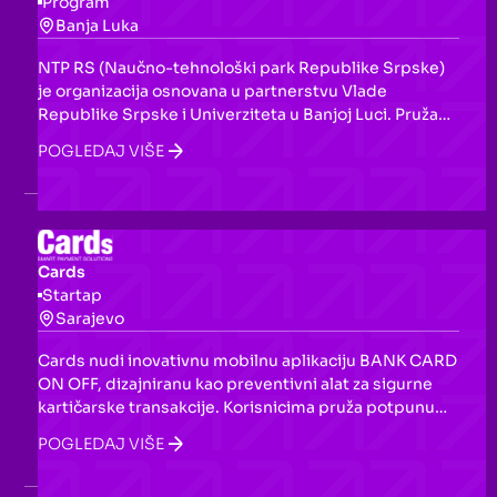
Program
Banja Luka
NTP RS (Naučno-tehnološki park Republike Srpske)
je organizacija osnovana u partnerstvu Vlade
Republike Srpske i Univerziteta u Banjoj Luci. Pruža
podršku startapovima i preduzetnicima kroz
POGLEDAJ VIŠE
inovativne prostore, resurse i individualizovane
programe, s fokusom na razvoj poslovnih modela,
osnivanje kompanija i povezivanje s investitorima.
Cards
Startap
Sarajevo
Cards nudi inovativnu mobilnu aplikaciju BANK CARD
ON OFF, dizajniranu kao preventivni alat za sigurne
kartičarske transakcije. Korisnicima pruža potpunu
kontrolu i monitoring bankovnih kartica 24/7, uz
POGLEDAJ VIŠE
mogućnost postavljanja sigurnosnih parametara,
primanja obavještenja u realnom vremenu i