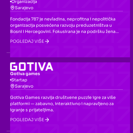
Organizacija
Sarajevo
Fondacija 787 je nevladina, neprofitna i nepolitička
organizacija posvećena razvoju preduzetništva u
Bosni i Hercegovini. Fokusirana je na podršku ženama
i mladima kroz programe inkubacije, pre-
POGLEDAJ VIŠE
akceleracije, akceleracije i investicione spremnosti, s
ciljem pokretanja i razvoja biznisa te unapređenja
startup ekosistema u BiH.
Gotiva games
Startap
Sarajevo
Gotiva Games razvija društvene puzzle igre za više
platformi — zabavno, interaktivno i napravljeno za
igranje s prijateljima.
POGLEDAJ VIŠE