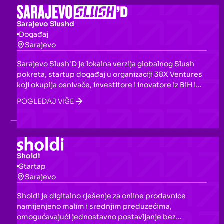
Sarajevo Slushd
Događaj
Sarajevo
Sarajevo Slush'D je lokalna verzija globalnog Slush
pokreta, startup događaj u organizaciji 38X Ventures
koji okuplja osnivače, investitore i inovatore iz BiH i
regiona. Namijenjen je katalizaciji lokalnog startup
POGLEDAJ VIŠE
ekosistema kroz pitch sesije, predavanja svjetski
poznatih govornika, investor matchmaking i
networking.
Sholdi
Startap
Sarajevo
Sholdi je digitalno rješenje za online prodavnice
namijenjeno malim i srednjim preduzećima,
omogućavajući jednostavno postavljanje bez