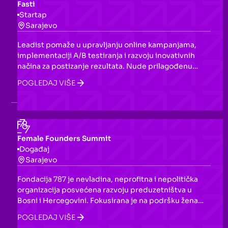
Fasti
Startap
Sarajevo
Leadist pomaže u upravljanju online kampanjama,
implementaciji A/B testiranja i razvoju inovativnih
načina za postizanje rezultata. Nude prilagođenu
digitalnu strategiju prema potrebama svakog biznisa.
POGLEDAJ VIŠE
Female Founders Summit
Događaj
Sarajevo
Fondacija 787 je nevladina, neprofitna i nepolitička
organizacija posvećena razvoju preduzetništva u
Bosni i Hercegovini. Fokusirana je na podršku ženama
i mladima kroz programe inkubacije, pre-
POGLEDAJ VIŠE
akceleracije, akceleracije i investicione spremnosti, s