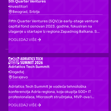
5th Quarter Ventures
Investitori
Beograd, Srbija
Fifth Quarter Ventures (5QV) je early-stage venture
capital fond osnovan 2023. godine, fokusiran na
ulaganje u startape iz regiona Zapadnog Balkana. S
posebnim interesom za AI, dev alate, open-source
POGLEDAJ VIŠE
softver i Web3, fond nastoji biti prvi značajni
institucionalni investitor u regionu, uz aktivno učešće
u upravljanju kompanijama kroz board sjedišta.
Adriatics Tech Summit
Događaj
Sarajevo
Adriatics Tech Summit je vodeća tehnološka
konferencija Adria regiona, koja okuplja 500+ IT
profesionalaca, Microsoft stručnjaka, MVP-ova i
regionalnih lidera. Kroz četiri tematska bloka — AI,
POGLEDAJ VIŠE
sigurnost, Modern Work i razvoj softvera — nudi 80+