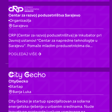
reagovanja na potencijalnu prevaru direktno s
telefona.
Centar za razvoj poduzetništva Sarajevo
Organizacija
Sarajevo
CRP (Centar za razvoj poduzetništva) je inkubator pri
Javnoj ustanovi "Centar za napredne tehnologije u
Sarajevu". Pomaže mladim preduzetnicima da
pretvore ideje u stvarnost kroz programe inkubacije i
POGLEDAJ VIŠE
akceleracije, edukacije, mentorstvo, coworking
prostor i povezivanje s investitorima.
CityGecko
Startap
Banja Luka
City Gecko je startup specijalizovan za solarna
energetska rješenja u urbanim sredinama. Nude
inovativne proizvode i usluge usmjerene na