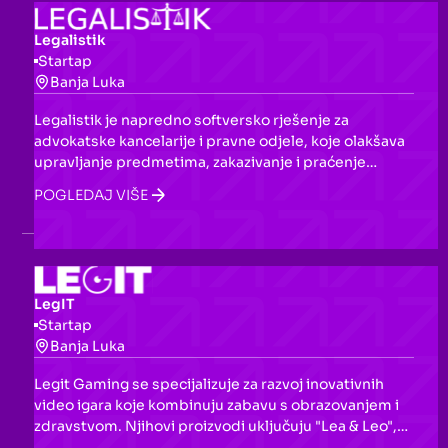
Legalistik
Startap
Banja Luka
Legalistik je napredno softversko rješenje za
advokatske kancelarije i pravne odjele, koje olakšava
upravljanje predmetima, zakazivanje i praćenje
rokova. Nudi centralizovane informacije o klijentima,
POGLEDAJ VIŠE
dodjelu zadataka, automatsko fakturisanje i
upravljanje dokumentima.
LegIT
Startap
Banja Luka
Legit Gaming se specijalizuje za razvoj inovativnih
video igara koje kombinuju zabavu s obrazovanjem i
zdravstvom. Njihovi proizvodi uključuju "Lea & Leo",
igru koja podiže svijest o svakodnevnim izazovima