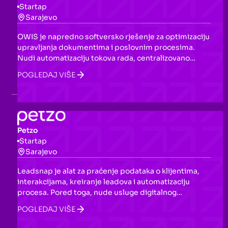
Startap
Sarajevo
OWIS je napredno softversko rješenje za optimizaciju
upravljanja dokumentima i poslovnim procesima.
Nudi automatizaciju tokova rada, centralizovano
skladištenje dokumenata, praćenje u realnom
POGLEDAJ VIŠE
vremenu i AI ekstrakciju podataka, pomažući
organizacijama da unaprijede produktivnost i
saradnju.
Petzo
Startap
Sarajevo
Leadsnap je alat za praćenje podataka o klijentima,
interakcijama, kreiranje leadova i automatizaciju
procesa. Pored toga, nude usluge digitalnog
marketinga, a za upite su dostupni putem telefona i
POGLEDAJ VIŠE
e-maila.