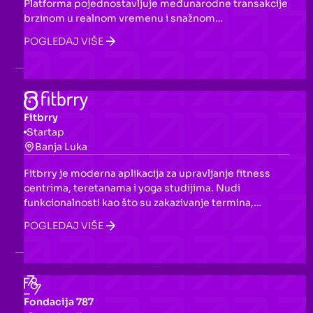
Platforma pojednostavljuje međunarodne transakcije
brzinom u realnom vremenu i snažnom
usklađenošću, pomažući institucijama da ostanu
POGLEDAJ VIŠE
ispred konkurencije i pruže superiorne usluge.
Fitbrry
Startap
Banja Luka
Fitbrry je moderna aplikacija za upravljanje fitness
centrima, teretanama i yoga studijima. Nudi
funkcionalnosti kao što su zakazivanje termina,
upravljanje članovima i nadzor zaposlenih, s ciljem
POGLEDAJ VIŠE
uštede vremena i optimizacije poslovnih procesa.
Fondacija 787