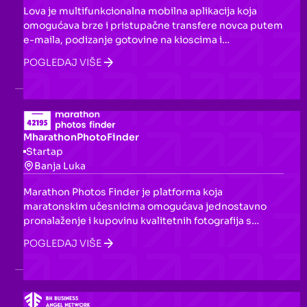
Lova je multifunkcionalna mobilna aplikacija koja
omogućava brze i pristupačne transfere novca putem
e-maila, podizanje gotovine na kioscima i
bankomatima, te plaćanje roba i usluga putem
POGLEDAJ VIŠE
telefona. Funkcioniše kao digitalni novčanik s
podrškom za beskontaktna plaćanja u lokalnoj valuti i
kriptovalutama.
MharathonPhotoFinder
Startap
Banja Luka
Marathon Photos Finder je platforma koja
maratonskim učesnicima omogućava jednostavno
pronalaženje i kupovinu kvalitetnih fotografija s
njihovih nedavnih trka, kako bi sačuvali uspomene s
POGLEDAJ VIŠE
dana utrke.