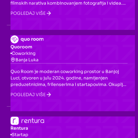
filmskih narativa kombinovanjem fotografija i videa.
Sa naglaskom na privatnost i autentičnost, nudi
POGLEDAJ VIŠE
jedinstveni prostor za kreativno izražavanje i
storytelling.
Quoroom
Coworking
Banja Luka
Quo Room je moderan coworking prostor u Banjoj
Luci, otvoren u julu 2024. godine, namijenjen
preduzetnicima, frilenserima i startapovima. Okuplja
IT stručnjake, dizajnere, marketare i druge
POGLEDAJ VIŠE
profesionalce, podsticajući saradnju i razmjenu
znanja u dobro opremljenom okruženju.
Rentura
Startap