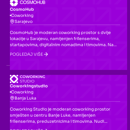
CosmoHub
Coworking
Sarajevo
CosmoHub je moderan coworking prostor s dvije
lokacije u Sarajevu, namijenjen frilenserima,
startapovima, digitalnim nomadima i timovima. Na
površini od 500 m² nudi hot deskove, fiksne stolove,
POGLEDAJ VIŠE
konferencijske sale, virtuelne kancelarije i pristup
24/7, u produktivnom i inspirativnom okruženju.
Coworkingstudio
Coworking
Banja Luka
Coworking Studio je moderan coworking prostor
smješten u centru Banje Luke, namijenjen
frilenserima, preduzetnicima i timovima. Nudi
fleksibilne planove članstva, brzi Starlink internet,