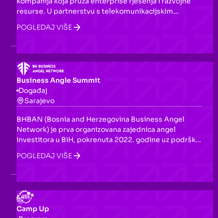
kompanija koja pruža enterprise rješenja i razvojne
resurse. U partnerstvu s telekomunikacijskim
operaterima, nude SMS tehnologiju i enterprise
POGLEDAJ VIŠE
rješenja za klijente iz različitih industrija — od
aviokompanije i banaka do maloprodaje i javnih
servisa.
Business Angle Summit
Događaj
Sarajevo
BHBAN (Bosnia and Herzegovina Business Angel
Network) je prva organizovana zajednica angel
investitora u BiH, pokrenuta 2022. godine uz podršku
Fondacije 787. Povezuje privatne investitore s ranim
POGLEDAJ VIŠE
startapovima iz BiH i regiona Zapadnog Balkana,
nudeći strukturirani pristup angel investiranju kroz
sindikovana ulaganja, pitch sesije i godišnji Business
Angel Summit.
Camp Up