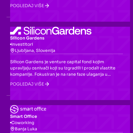
tehničkog znanja. Nudi AI upravljanje proizvodima,
POGLEDAJ VIŠE
sigurnu integraciju plaćanja, SEO optimizaciju i
analitiku u realnom vremenu.
Silicon Gardens
Investitori
Ljubljana, Slovenija
Silicon Gardens je venture capital fond kojim
upravljaju osnivači koji su izgradili i prodali vlastite
kompanije. Fokusiran je na rane faze ulaganja u
tehnološke startape iz Adria regiona i CEE-a, s
POGLEDAJ VIŠE
posebnim interesom za B2B SaaS, marketplace,
gaming i D2C proizvode. Pored kapitala, nudi
mentorstvo, pristup mreži od 120+ investitora i
globalnim VC fondovima.
Smart Office
Coworking
Banja Luka