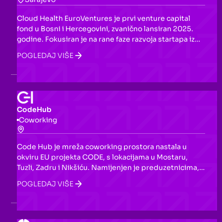
Cloud Health EuroVentures je prvi venture capital
fond u Bosni i Hercegovini, zvanično lansiran 2025.
godine. Fokusiran je na rane faze razvoja startapa iz
oblasti digitalnog zdravstva, vještačke inteligencije i
POGLEDAJ VIŠE
nauka o životu u jugoistočnoj Evropi, s ciljem
privlačenja lokalnog talenta na globalnu scenu i
stvaranja prvog BiH unicorna.
CodeHub
Coworking
Code Hub je mreža coworking prostora nastala u
okviru EU projekta CODE, s lokacijama u Mostaru,
Tuzli, Zadru i Nikšiću. Namijenjen je preduzetnicima,
startapovima, frilenserima, studentima i IT
POGLEDAJ VIŠE
stručnjacima, nudeći opremljene radne prostore,
sale za sastanke i podršku razvoju lokalne IT scene.