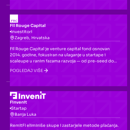
ciljem pokretanja i razvoja biznisa te unapređenja
startup ekosistema u BiH.
Fil Rouge Capital
Investitori
Zagreb, Hrvatska
Fil Rouge Capital je venture capital fond osnovan
2014. godine, fokusiran na ulaganje u startape i
scaleupe u ranim fazama razvoja — od pre-seed do
Series A rundi. Nudi kapital, akceleratorski program,
POGLEDAJ VIŠE
mentorstvo i pristup mreži od oko 80 VC fondova
širom Evrope, SAD-a i Azije, s ciljem razvoja
preduzetničkog ekosistema u regionu.
Finvenit
Startap
Banja Luka
RemitFI eliminiše skupe i zastarjele metode plaćanja.