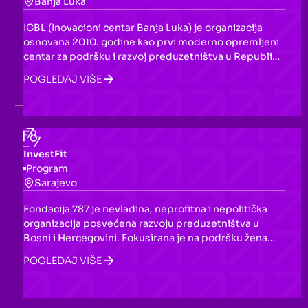
Banja Luka
ICBL (Inovacioni centar Banja Luka) je organizacija
osnovana 2010. godine kao prvi moderno opremljeni
centar za podršku i razvoj preduzetništva u Republici
Srpskoj. Djeluje kao biznis inkubator i centar za
POGLEDAJ VIŠE
neformalno obrazovanje, pomažući startapovima,
malim i srednjim preduzećima te pojedincima kroz
treninge, edukacije i povezivanje s investitorima.
InvestFit
Program
Sarajevo
Fondacija 787 je nevladina, neprofitna i nepolitička
organizacija posvećena razvoju preduzetništva u
Bosni i Hercegovini. Fokusirana je na podršku ženama
i mladima kroz programe inkubacije, pre-
POGLEDAJ VIŠE
akceleracije, akceleracije i investicione spremnosti, s
ciljem pokretanja i razvoja biznisa te unapređenja
startup ekosistema u BiH.