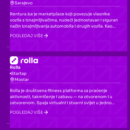
Sarajevo
Rentura.ba je marketplace koji povezuje vlasnike
vozila s iznajmljivačima, nudeći jednostavan i siguran
način iznajmljivanja automobila i drugih vozila. Kao
prva platforma ovog tipa u regionu, otvara nove
POGLEDAJ VIŠE
mogućnosti za peer-to-peer iznajmljivanje vozila na
lokalnom tržištu.
Rolla
Startap
Mostar
Rolla je društvena fitness platforma za praćenje
aktivnosti, takmičenje i zabavu — na otvorenom i u
zatvorenom. Spaja virtualni i stvarni svijet u jedno
iskustvo i povezuje korisnike kroz društvene i
POGLEDAJ VIŠE
zajedničke funkcionalnosti.