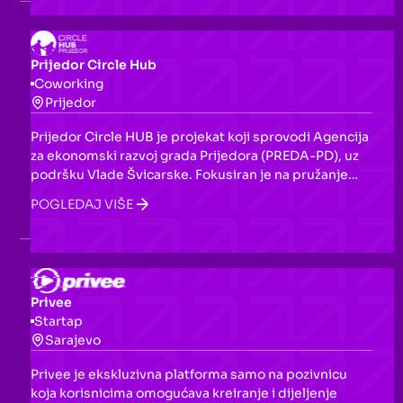
Prijedor Circle Hub
Coworking
Prijedor
Prijedor Circle HUB je projekat koji sprovodi Agencija
za ekonomski razvoj grada Prijedora (PREDA-PD), uz
podršku Vlade Švicarske. Fokusiran je na pružanje
preduzetničkih prilika mladim ljudima kroz startup
POGLEDAJ VIŠE
akcelerator, edukacije, mentorstvo i razvoj vještina
relevantnih za tržište rada.
Privee
Startap
Sarajevo
Privee je ekskluzivna platforma samo na pozivnicu
koja korisnicima omogućava kreiranje i dijeljenje