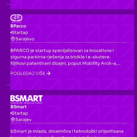
sesija, premium tutorijale i networking mogućnosti.
BParco
Startap
Sarajevo
BPARCO je startup specijalizovan za inovativna i
sigurna parkirna rješenja za bicikle i e-skutere.
Njihovi patentirani dizajni, poput Mobility Arch-a,
smanjuju krađu i vandalizam, s fokusom na
POGLEDAJ VIŠE
unapređenje urbane mikromobilnosti.
BSmart
Startap
Sarajev
bSmart je mlada, dinamična i tehnološki orijentisana