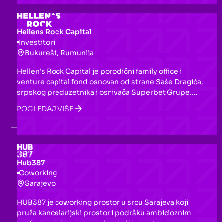
Hellens Rock Capital
Investitori
Bukurešt, Rumunija
Hellen's Rock Capital je porodični family office i
venture capital fond osnovan od strane Saše Dragića,
srpskog preduzetnika i osnivača Superbet Grupe.
Ulaže u inovativne tehnološke startape s fokusom na
POGLEDAJ VIŠE
zdravstvo, fintech i blockchain, s ciljem poboljšanja
kvaliteta života kroz izgradnju globalnih kompanija u
CEE regionu.
Hub387
Coworking
Sarajevo
HUB387 je coworking prostor u srcu Sarajeva koji
pruža kancelarijski prostor i podršku ambicioznim