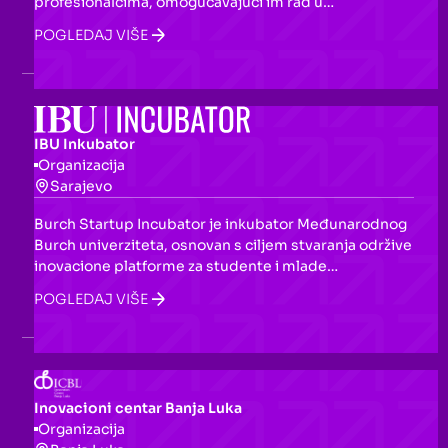
profesionalcima, omogućavajući im rad u
inspirativnoj i podržavajućoj zajednici.
POGLEDAJ VIŠE
IBU Inkubator
Organizacija
Sarajevo
Burch Startup Incubator je inkubator Međunarodnog
Burch univerziteta, osnovan s ciljem stvaranja održive
inovacione platforme za studente i mlade
preduzetnike u BiH. Nudi edukativne programe,
POGLEDAJ VIŠE
mentorstvo, coworking prostor, pravne i finansijske
savjete te pristup investitorima, s ciljem podrške
osnivanju novih kompanija.
Inovacioni centar Banja Luka
Organizacija