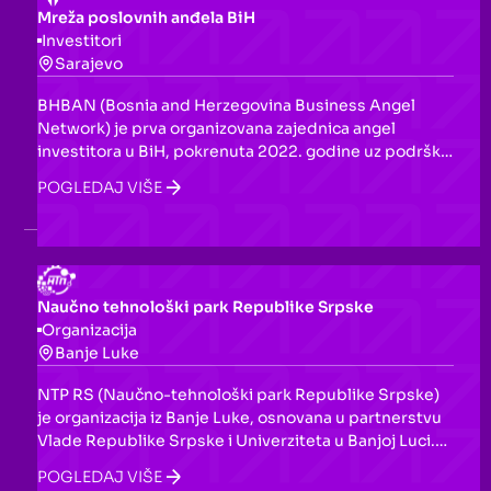
Mreža poslovnih anđela BiH
Investitori
Sarajevo
BHBAN (Bosnia and Herzegovina Business Angel
Network) je prva organizovana zajednica angel
investitora u BiH, pokrenuta 2022. godine uz podršku
Fondacije 787. Povezuje privatne investitore s ranim
POGLEDAJ VIŠE
startapovima iz BiH i regiona Zapadnog Balkana,
nudeći strukturirani pristup angel investiranju kroz
sindikovana ulaganja, pitch sesije i godišnji Business
Angel Summit.
Naučno tehnološki park Republike Srpske
Organizacija
Banje Luke
NTP RS (Naučno-tehnološki park Republike Srpske)
je organizacija iz Banje Luke, osnovana u partnerstvu
Vlade Republike Srpske i Univerziteta u Banjoj Luci.
Pruža podršku startapovima i preduzetnicima kroz
POGLEDAJ VIŠE
inovativne prostore, resurse i individualizovane