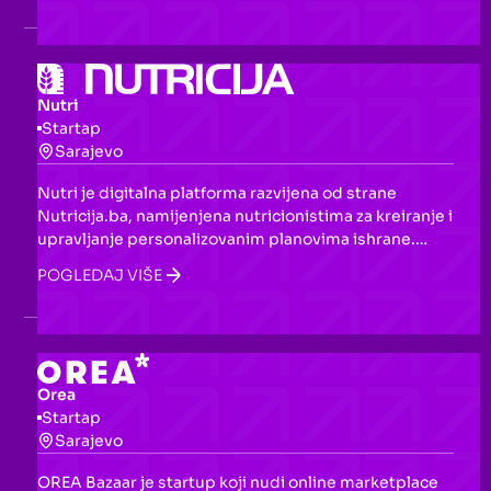
programe, s fokusom na razvoj poslovnih modela,
osnivanje kompanija i povezivanje s investitorima.
Nutri
Startap
Sarajevo
Nutri je digitalna platforma razvijena od strane
Nutricija.ba, namijenjena nutricionistima za kreiranje i
upravljanje personalizovanim planovima ishrane.
Nudi bazu klijenata, praćenje ishrane u realnom
POGLEDAJ VIŠE
vremenu, analizu makro i mikronutrijenata te
monitoring napretka.
Orea
Startap
Sarajevo
OREA Bazaar je startup koji nudi online marketplace