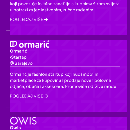
koji povezuje lokalne zanatlije s kupcima širom svijeta
u potrazi za jedinstvenim, ručno rađenim
proizvodima. Sa fokusom na etičku proizvodnju i
POGLEDAJ VIŠE
održivost, platforma omogućava malim
proizvođačima — pretežno ženskim preduzećima —
da dostignu širu publiku putem digitalnog
poslovanja.
Ormarić
Startap
Sarajevo
Ormarić je fashion startup koji nudi mobilni
marketplace za kupovinu i prodaju nove i polovne
odjeće, obuće i aksesoara. Promoviše održivu modu
dajući odjevnim predmetima drugi život, a
POGLEDAJ VIŠE
korisnicima omogućava sigurne transakcije bez
provizije.
Owis