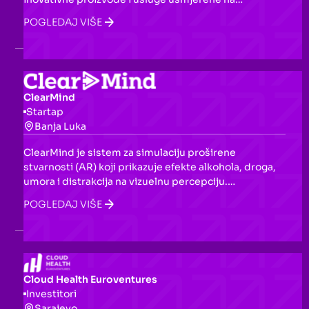
promociju održive energije, s ciljem smanjenja
POGLEDAJ VIŠE
ugljeničnog otiska i unapređenja zelenih tehnologija.
ClearMind
Startap
Banja Luka
ClearMind je sistem za simulaciju proširene
stvarnosti (AR) koji prikazuje efekte alkohola, droga,
umora i distrakcija na vizuelnu percepciju.
Namijenjen je obrazovnim ustanovama, industrijama i
POGLEDAJ VIŠE
zdravstvenim organizacijama s ciljem promovisanja
odgovornog ponašanja i prevencije nesreća.
Cloud Health Euroventures
Investitori
Sarajevo